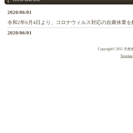
2020/06/01
令和2年6月4日より、コロナウィルス対応の自粛休業
2020/06/01
尚、入館時は、マスク着用と消毒をお願いいたします
Copyright© 2011 天
発熱者は、入館をお断りいたします。
Template
2019/05/08
野天風呂『薬師の湯』・・・準備完了です。！ 山菜・
中！時期に合わせたものが、準備完了。！
2018/04/05
野天風呂『薬師の湯』・・・４月６日オープンいたし
っとぬるめ！
2017/11/21