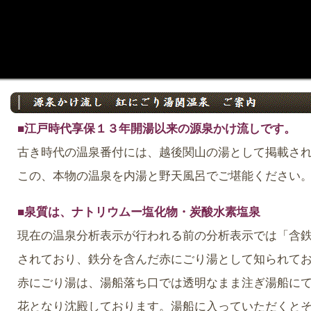
■
江戸時代享保１３年開湯以来の源泉かけ流しです。
古き時代の温泉番付には、越後関山の湯として掲載さ
この、本物の温泉を内湯と野天風呂でご堪能ください
■
泉質は、ナトリウムー塩化物・炭酸水素塩泉
現在の温泉分析表示が行われる前の分析表示では「含
されており、鉄分を含んだ赤にごり湯として知られて
赤にごり湯は、湯船落ち口では透明なまま注ぎ湯船に
花となり沈殿しております。湯船に入っていただくと